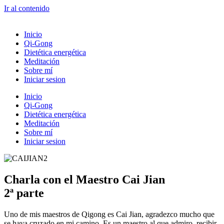
Ir al contenido
Inicio
Qi-Gong
Dietética energética
Meditación
Sobre mí
Iniciar sesion
Inicio
Qi-Gong
Dietética energética
Meditación
Sobre mí
Iniciar sesion
Charla con el Maestro Cai Jian
2ª parte
Uno de mis maestros de Qigong es Cai Jian, agradezco mucho que
se haya cruzado en mi camino. Es un maestro al que admiro, recibir