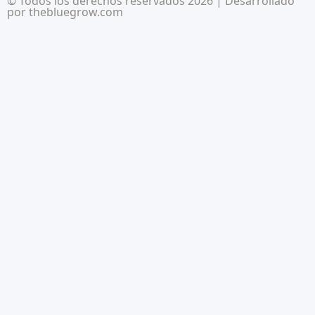
© Todos los derechos reservados 2026 | Desarrollado
por
thebluegrow.com